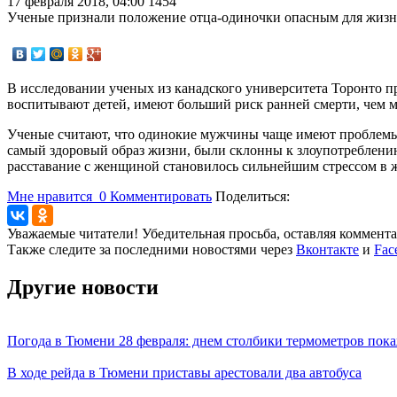
17 февраля 2018, 04:00
1454
Ученые признали положение отца-одиночки опасным для жизн
В исследовании ученых из канадского университета Торонто п
воспитывают детей, имеют больший риск ранней смерти, чем 
Ученые считают, что одинокие мужчины чаще имеют проблемы с
самый здоровый образ жизни, были склонны к злоупотреблени
расставание с женщиной становилось сильнейшим стрессом в жиз
Мне нравится
0
Комментировать
Поделиться:
Уважаемые читатели! Убедительная просьба, оставляя коммент
Также следите за последними новостями через
Вконтакте
и
Fac
Другие новости
Погода в Тюмени 28 февраля: днем столбики термометров пока
В ходе рейда в Тюмени приставы арестовали два автобуса