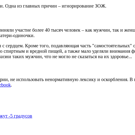
и. Одна из главных причин – игнорирование ЗОЖ.
риняли участие более 40 тысяч человек – как мужчин, так и же
матери-одиночки.
 сердцем. Кроме того, подавляющая часть "самостоятельных" о
ю спиртным и вредной пищей, а также мало уделяли внимания ф
ни таких мужчин, что не могло не сказаться на их здоровье...
арии, не использовать ненормативную лексику и оскорбления. В
ebook
.
жут -5 градусов