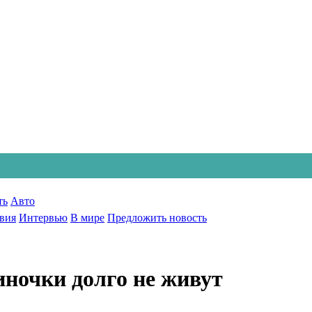
ть
Авто
вия
Интервью
В мире
Предложить новость
иночки долго не живут