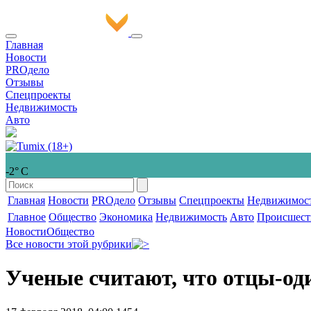
Главная
Новости
PROдело
Отзывы
Спецпроекты
Недвижимость
Авто
-2° С
Главная
Новости
PROдело
Отзывы
Спецпроекты
Недвижимос
Главное
Общество
Экономика
Недвижимость
Авто
Происшест
Новости
Общество
Все новости этой рубрики
Ученые считают, что отцы-од