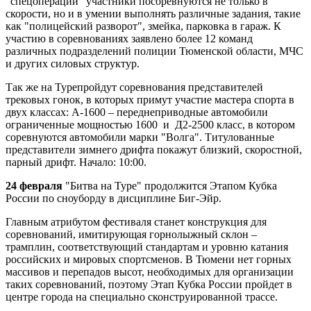
"спецоперации" участники посоревнуются не только в
скорости, но и в умении выполнять различные задания, такие
как "полицейский разворот", змейка, парковка в гараж. К
участию в соревнованиях заявлено более 12 команд
различных подразделений полиции Тюменской области, МЧС
и других силовых структур.
Так же на Турепройдут соревнования представителей
трековых гонок, в которых примут участие мастера спорта в
двух классах: А-1600 – переднеприводные автомобили
ограниченные мощностью 1600 и Д2-2500 класс, в котором
соревнуются автомобили марки "Волга". Титулованные
представители зимнего дрифта покажут близкий, скоростной,
парный дрифт. Начало: 10:00.
24 февраля
"Битва на Туре" продолжится Этапом Кубка
России по сноуборду в дисциплине Биг-Эйр.
Главным атрибутом фестиваля станет конструкция для
соревнований, имитирующая горнолыжный склон –
трамплин, соответствующий стандартам и уровню катания
российских и мировых спортсменов. В Тюмени нет горных
массивов и перепадов высот, необходимых для организации
таких соревнований, поэтому Этап Кубка России пройдет в
центре города на специально сконструированной трассе.