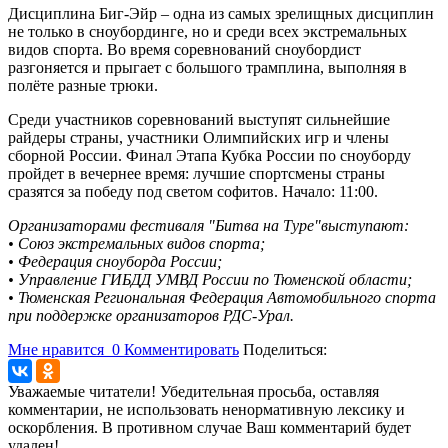
Дисциплина Биг-Эйр – одна из самых зрелищных дисциплин
не только в сноубординге, но и среди всех экстремальных
видов спорта. Во время соревнований сноубордист
разгоняется и прыгает с большого трамплина, выполняя в
полёте разные трюки.
Среди участников соревнований выступят сильнейшие
райдеры страны, участники Олимпийских игр и члены
сборной России. Финал Этапа Кубка России по сноуборду
пройдет в вечернее время: лучшие спортсмены страны
сразятся за победу под светом софитов. Начало: 11:00.
Организаторами фестиваля "Битва на Туре"выступают:
• Союз экстремальных видов спорта;
• Федерация сноуборда России;
• Управление ГИБДД УМВД России по Тюменской области;
• Тюменская Региональная Федерация Автомобильного спорта
при поддержке организаторов РДС-Урал.
Мне нравится
0
Комментировать
Поделиться:
Уважаемые читатели! Убедительная просьба, оставляя
комментарии, не использовать ненормативную лексику и
оскорбления. В противном случае Ваш комментарий будет
удален!