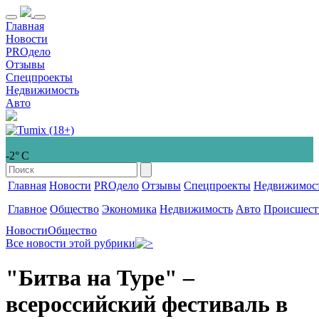
Главная
Новости
PROдело
Отзывы
Спецпроекты
Недвижимость
Авто
-2° С
Главная
Новости
PROдело
Отзывы
Спецпроекты
Недвижимос
Главное
Общество
Экономика
Недвижимость
Авто
Происшест
Новости
Общество
Все новости этой рубрики
"Битва на Туре" –
всероссийский фестиваль в