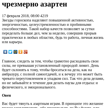
чрезмерно азартен
17 февраля 2018, 08:00
4219
Звезды гороскопа наделяют повышенной активностью,
энергичностью, целеустремленностью и пробивными
способностями. Такой набор качеств позволяет за сутки
переделать больше дел, чем за неделю, совершив прорыв
практически в любых областях, будь то работа, личная жизнь
или карьера.
Главное, следить за тем, чтобы грамотно расходовать свои
силы, не превышая установленный природой лимит. День
будет склонять к тому, чтобы бросаться на дела, как на
амбразуру, с полной самоотдачей, и к вечеру это может быть
чревато переутомлением и упадком сил. Так что дела делами,
но не забывайте в течение дня делать паузы для отдыха: и
физического, и эмоционального.
Овен
Вас будет тянуть к азартным играм. В принципе это желание
можно удовлетворить, ибо проигрывать ли Вы будете, или