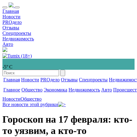
Главная
Новости
PROдело
Отзывы
Спецпроекты
Недвижимость
Авто
-5° С
Главная
Новости
PROдело
Отзывы
Спецпроекты
Недвижимос
Главное
Общество
Экономика
Недвижимость
Авто
Происшест
Новости
Общество
Все новости этой рубрики
Гороскоп на 17 февраля: кто-
то уязвим, а кто-то