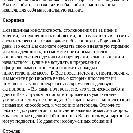
Вы не любите, а позволяете себя любить, часто склоны
извлечь для себя материальную выгоду.
Скорпион
Повышенная конфликтность, столкновения из-за идей и
мнений, затрудненность в общении, невозможность выразить
свои интересы и взгляды дают неблагоприятный деловой
день. Но если Вы сможете обуздать свою внезапную гордыню
и самонадеянность, то сможете найти немало точек
соприкосновения с деловыми партнерами, компаньонами и
начальством. Лучше не вступать в пререкания с
официальными органами и отложить походы в
присутственные места. В Вас просыпается дух противоречия,
Вы можете произносить вещи, о которых впоследствии
пожалеете. Лучше прекратить на время свою деловую
активность, – Вы сами почувствуете, что творческая работа
дается Вам с трудом, а попытки применить умственные
усилия ни к чему не приводят. Страдает память, концентрация
внимания, способность к усвоению материала. Отложите
работу с документами, подписание важных бумаг, договоров.
Заключенные сделки сработают не в Вашу пользу, а партнеры
могут подвести. Не давайте необдуманных обещаний.
Стрелец