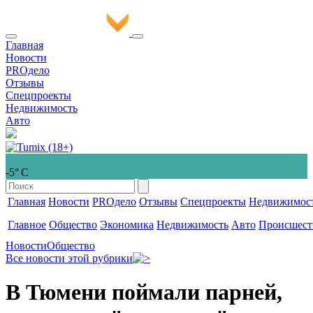
Главная
Новости
PROдело
Отзывы
Спецпроекты
Недвижимость
Авто
-5° С
Главная
Новости
PROдело
Отзывы
Спецпроекты
Недвижимос
Главное
Общество
Экономика
Недвижимость
Авто
Происшест
Новости
Общество
Все новости этой рубрики
В Тюмени поймали парней,