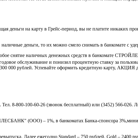
ая деньги на карту в Грейс-период, вы не платите никаких проц
ны наличные деньги, то их можно смело снимать в банкомате с уд
е снятие наличных денежных средств в банкомате СТРОЙЛЕ
 годовое обслуживание и понизил процентную ставку за пользо
300 000 рублей. Успевайте оформить кредитную карту, АКЦИЯ де
ел. 8-800-100-60-26 (звонок бесплатный) или (3452) 566-026. 
ЛЕСБАНК" (ООО) – 1%, в банкоматах Банка-спонсора 3%,миним
евыпуска. Далее ежегодно Standard – 750 рублей, Gold – 2400 ру