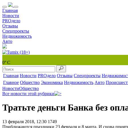
Главная
Новости
PROдело
Отзывы
Спецпроекты
Недвижимость
Авто
0° С
Главная
Новости
PROдело
Отзывы
Спецпроекты
Недвижимос
Главное
Общество
Экономика
Недвижимость
Авто
Происшест
Новости
Общество
Все новости этой рубрики
Тратьте деньги Банка без опл
13 февраля 2018, 12:30
1749
Приближаются праздники 23 февраля и 8 марта. И снова прия