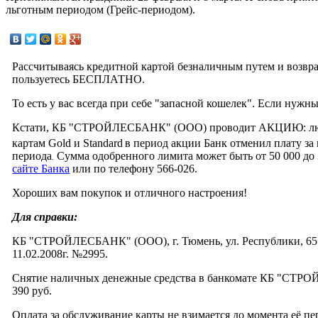
льготным периодом (Грейс-периодом).
Рассчитываясь кредитной картой безналичным путем и возвращ
пользуетесь БЕСПЛАТНО.
То есть у вас всегда при себе "запасной кошелек". Если нуж
Кстати, КБ "СТРОЙЛЕСБАНК" (ООО) проводит АКЦИЮ: любо
картам Gold и Standard
в период акции Банк отменил плату за
периода
Сумма одобренного лимита может быть от 50 000 до 
.
сайте Банка
или по телефону 566-026.
Хороших вам покупок и отличного настроения!
Для справки:
КБ "СТРОЙЛЕСБАНК" (ООО), г. Тюмень, ул. Республики, 65. Т
11.02.2008г. №2995.
Снятие наличных денежные средства в банкомате КБ "СТРОЙ
390 руб.
Оплата за обслуживание карты не взимается до момента её пер