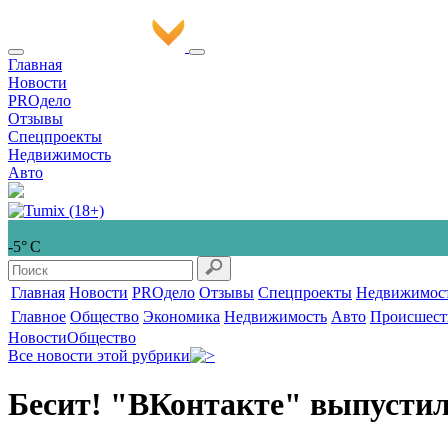
Главная
Новости
PROдело
Отзывы
Спецпроекты
Недвижимость
Авто
-5° С
Главная
Новости
PROдело
Отзывы
Спецпроекты
Недвижимос
Главное
Общество
Экономика
Недвижимость
Авто
Происшест
Новости
Общество
Все новости этой рубрики
Бесит! "ВКонтакте" выпустил