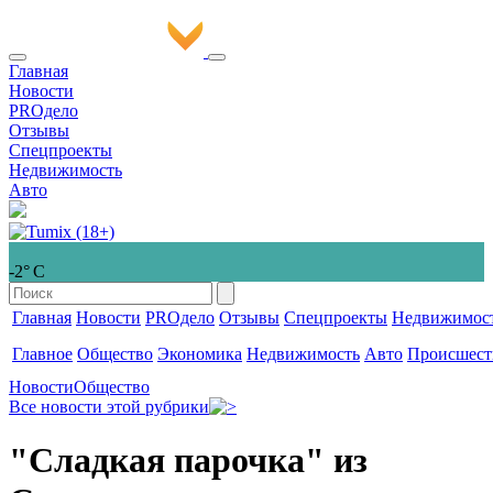
Главная
Новости
PROдело
Отзывы
Спецпроекты
Недвижимость
Авто
-2° С
Главная
Новости
PROдело
Отзывы
Спецпроекты
Недвижимос
Главное
Общество
Экономика
Недвижимость
Авто
Происшест
Новости
Общество
Все новости этой рубрики
"Сладкая парочка" из