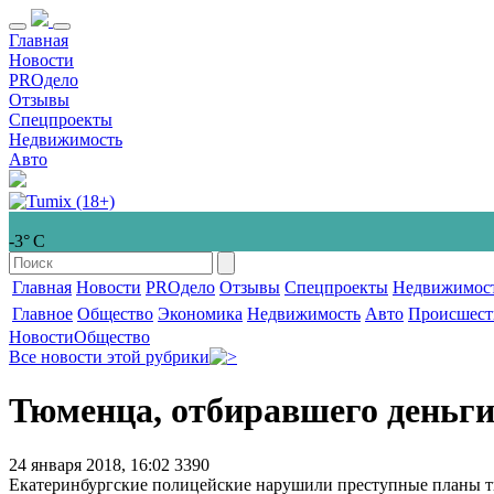
Главная
Новости
PROдело
Отзывы
Спецпроекты
Недвижимость
Авто
-3° С
Главная
Новости
PROдело
Отзывы
Спецпроекты
Недвижимос
Главное
Общество
Экономика
Недвижимость
Авто
Происшест
Новости
Общество
Все новости этой рубрики
Тюменца, отбиравшего деньги
24 января 2018, 16:02
3390
Екатеринбургские полицейские нарушили преступные планы 