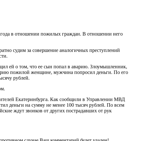
8 года в отношении пожилых граждан. В отношении него
ратно судим за совершение аналогичных преступлений
сти.
щил ей о том, что ее сын попал в аварию. Злоумышленник,
торию пожилой женщине, мужчина попросил деньги. По его
ысячу рублей.
ом.
ителей Екатеринбурга. Как сообщили в Управлении МВД
ил деньги на сумму не менее 100 тысяч рублей. По всем
йские ждут звонков от других пострадавших от рук
 противном случае Ваш комментарий будет удален!