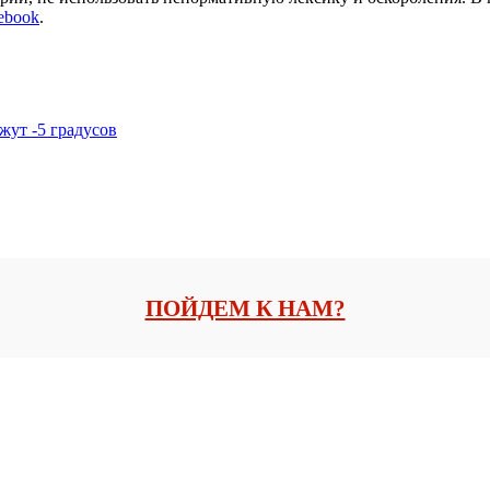
ebook
.
жут -5 градусов
ПОЙДЕМ К НАМ?