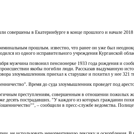
ыли совершены в Екатеринбурге в конце прошлого и начале 201
риминальным прошлым. известно, что ранее он уже был неоднок
бодился из одного исправительного учреждения Курганской обла
кабря мужчина позвонил пенсионерке 1933 года рождения и сооб
м происшествии якобы погибли люди. Рассказав выдуманную ис
овора злоумышленник приехал к старушке и похитил у нее 321 т
енничество". Время до суда злоумышленник проведет под арест
логичным преступлениям, совершенным в отношении пожилых ж
е десять пострадавших. "У каждого из которых гражданин похит
ошенничество"", – сообщили в пресс-службе ведомства. Полице
арии, не использовать ненормативную лексику и оскорбления. В