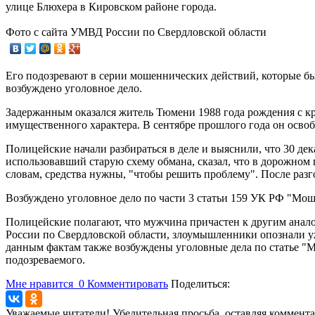
улице Блюхера в Кировском районе города.
Фото с сайта УМВД России по Свердловской области
Его подозревают в серии мошеннических действий, которые б
возбуждено уголовное дело.
Задержанным оказался житель Тюмени 1988 года рождения с к
имущественного характера. В сентябре прошлого года он осво
Полицейские начали разбираться в деле и выяснили, что 30 де
использовавший старую схему обмана, сказал, что в дорожно
словам, средства нужны, "чтобы решить проблему". После разг
Возбуждено уголовное дело по части 3 статьи 159 УК РФ "Мош
Полицейские полагают, что мужчина причастен к другим ана
России по Свердловской области, злоумышленники опознали уж
данным фактам также возбуждены уголовные дела по статье "М
подозреваемого.
Мне нравится
0
Комментировать
Поделиться:
Уважаемые читатели! Убедительная просьба, оставляя коммент