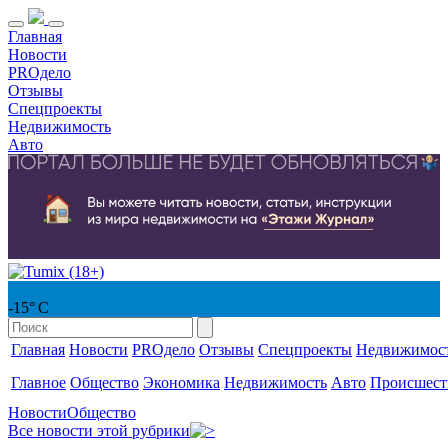
Главная
Новости
PROдело
Отзывы
Спецпроекты
Недвижимость
Авто
-15° С
Главная
Новости
PROдело
Отзывы
Спецпроекты
Недвижимос
Главное
Общество
Экономика
Недвижимость
Авто
Происшест
Новости
Общество
Все новости этой рубрики