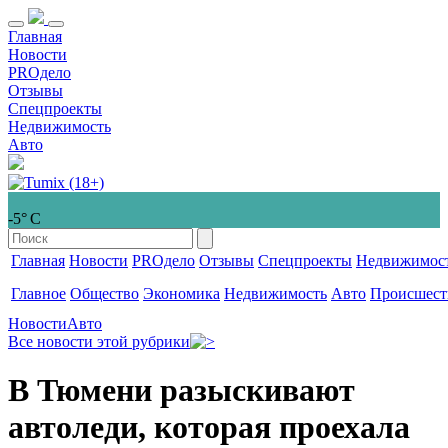
Главная
Новости
PROдело
Отзывы
Спецпроекты
Недвижимость
Авто
-5° С
Главная
Новости
PROдело
Отзывы
Спецпроекты
Недвижимос
Главное
Общество
Экономика
Недвижимость
Авто
Происшест
Новости
Авто
Все новости этой рубрики
В Тюмени разыскивают
автоледи, которая проехала