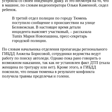
устроила со своей обидчицей драку. И это несмотря на то, что
в машине, по словам видеооператора Ольки Каменной, сидел
ребенок.
В третий отдел полиции по городу Тюмень
поступило сообщение о происшествии на улице
Беловежская. В настоящее время детали
инцидента выясняет участковый, – рассказала
Tumix Мария Новопашина, пресс-секретарь
городской полиции.
По словам начальника отделения пропаганды регионального
ГИБДД Анжелы Борисовой, сотрудники ведомства ведут
работу по поиску автоледи. Однако пока рано говорить о
возможном наказании, так как не установлен факт ДТП (ехала
женщина по тротуару или нет). Кроме этого, в ГИБДД
пояснили, что пешая тюменка в результате конфликта
получила травмы предплечья и голени.