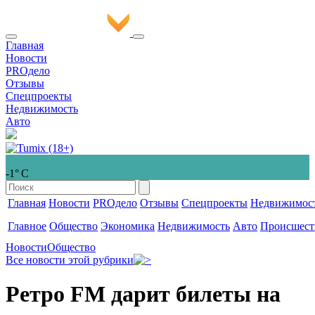
Главная
Новости
PROдело
Отзывы
Спецпроекты
Недвижимость
Авто
-1° С
Главная
Новости
PROдело
Отзывы
Спецпроекты
Недвижимос
Главное
Общество
Экономика
Недвижимость
Авто
Происшест
Новости
Общество
Все новости этой рубрики
Ретро FM дарит билеты на