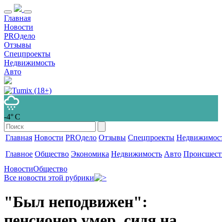
Главная
Новости
PROдело
Отзывы
Спецпроекты
Недвижимость
Авто
-4° С
Главная
Новости
PROдело
Отзывы
Спецпроекты
Недвижимос
Главное
Общество
Экономика
Недвижимость
Авто
Происшест
Новости
Общество
Все новости этой рубрики
"Был неподвижен":
пенсионер умер, сидя на