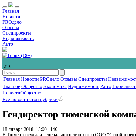
Главная
Новости
PROдело
Отзывы
Спецпроекты
Недвижимость
Авто
-2° С
Главная
Новости
PROдело
Отзывы
Спецпроекты
Недвижимос
Главное
Общество
Экономика
Недвижимость
Авто
Происшест
Новости
Общество
Все новости этой рубрики
Гендиректор тюменской компа
18 января 2018, 13:00
1146
В Тюмени осудили генерального директора ООО "Стройпроект 