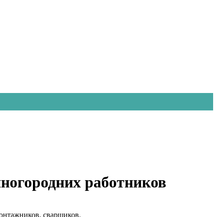
иногородних работников
онтажников, сварщиков.