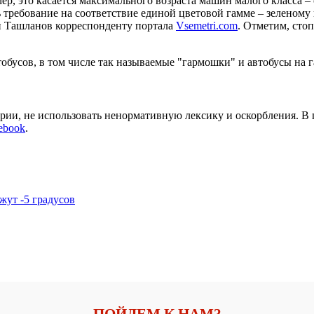
 это касается максимального возраста машин малого класса – се
требование на соответствие единой цветовой гамме – зеленому ц
й Ташланов корреспонденту портала
Vsemetri.com
. Отметим, сто
обусов, в том числе так называемые "гармошки" и автобусы на г
арии, не использовать ненормативную лексику и оскорбления. В
ebook
.
жут -5 градусов