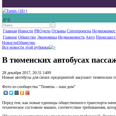
-5° С
Главная
Новости
PROдело
Отзывы
Спецпроекты
Недвижимос
Главное
Общество
Экономика
Недвижимость
Авто
Происшест
Новости
Общество
Все новости этой рубрики
В тюменских автобусах пассаж
28 декабря 2017, 20:31
1409
Новые автобусы для своих предприятий закупают тюменские п
Фото из сообщества "Тюмень – наш дом"
Перед тем, как новые единицы общественного транспорта нач
техническое состояние машин, соответствие требованиям, кот