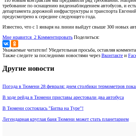
"По новым контрактам мы предъявили ряд требований. Например,
требование по оснащению видеонаблюдением автобусов, и есть 
департамента дорожной инфраструктуры и транспорта Евгени
предусмотрено к середине следующего года.
Известно, что с 1 января на линии выйдут свыше 300 новых авт
Мне нравится
2
Комментировать
Поделиться:
Уважаемые читатели! Убедительная просьба, оставляя коммент
Также следите за последними новостями через
Вконтакте
и
Fac
Другие новости
Погода в Тюмени 28 февраля: днем столбики термометров пока
В ходе рейда в Тюмени приставы арестовали два автобуса
В Тюмени состоялась "Битва на Туре"!
Легендарная круглая баня Тюмени может стать планетарием