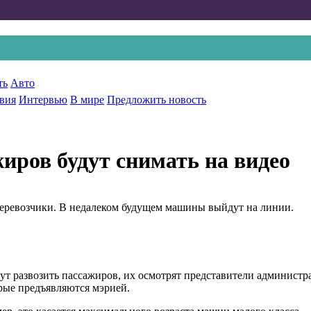
ть
Авто
вия
Интервью
В мире
Предложить новость
иров будут снимать на видео
еревозчики. В недалеком будущем машины выйдут на линии.
нут развозить пассажиров, их осмотрят представители админис
орые предъявляются мэрией.