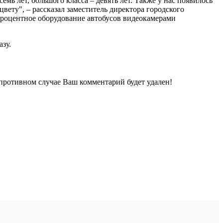
мь лет, большого класса – девять лет. Также у нас появилось
вету", – рассказал заместитель директора городского
процентное оборудование автобусов видеокамерами
азу.
 противном случае Ваш комментарий будет удален!