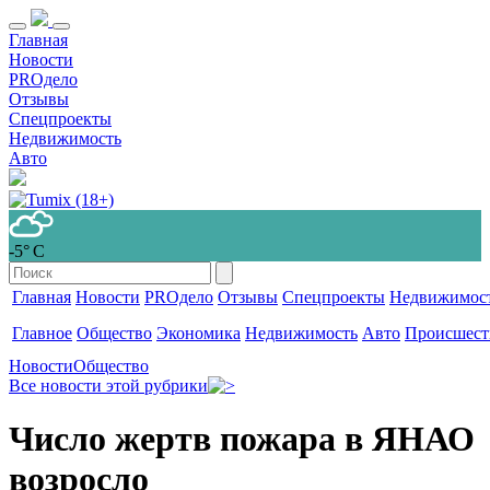
Главная
Новости
PROдело
Отзывы
Спецпроекты
Недвижимость
Авто
-5° С
Главная
Новости
PROдело
Отзывы
Спецпроекты
Недвижимос
Главное
Общество
Экономика
Недвижимость
Авто
Происшест
Новости
Общество
Все новости этой рубрики
Число жертв пожара в ЯНАО
возросло