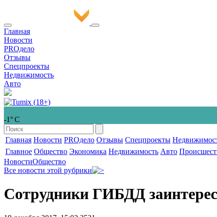
Главная
Новости
PROдело
Отзывы
Спецпроекты
Недвижимость
Авто
-1° С
Главная
Новости
PROдело
Отзывы
Спецпроекты
Недвижимос
Главное
Общество
Экономика
Недвижимость
Авто
Происшест
Новости
Общество
Все новости этой рубрики
Сотрудники ГИБДД заинтерес