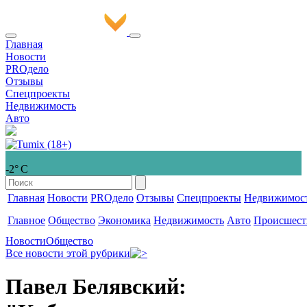
Главная
Новости
PROдело
Отзывы
Спецпроекты
Недвижимость
Авто
-2° С
Главная
Новости
PROдело
Отзывы
Спецпроекты
Недвижимос
Главное
Общество
Экономика
Недвижимость
Авто
Происшест
Новости
Общество
Все новости этой рубрики
Павел Белявский: