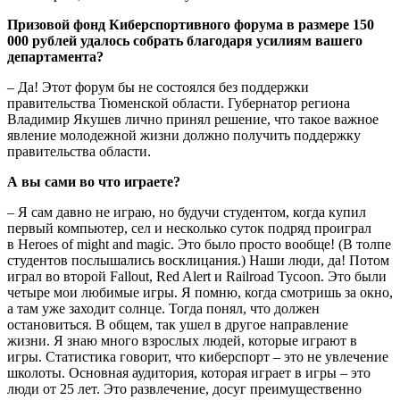
Призовой фонд Киберспортивного форума в размере 150
000 рублей удалось собрать благодаря усилиям вашего
департамента?
– Да! Этот форум бы не состоялся без поддержки
правительства Тюменской области. Губернатор региона
Владимир Якушев лично принял решение, что такое важное
явление молодежной жизни должно получить поддержку
правительства области.
А вы сами во что играете?
– Я сам давно не играю, но будучи студентом, когда купил
первый компьютер, сел и несколько суток подряд проиграл
в Heroes of might and magic. Это было просто вообще! (В толпе
студентов послышались восклицания.) Наши люди, да! Потом
играл во второй Fallout, Red Alert и Railroad Tycoon. Это были
четыре мои любимые игры. Я помню, когда смотришь за окно,
а там уже заходит солнце. Тогда понял, что должен
остановиться. В общем, так ушел в другое направление
жизни. Я знаю много взрослых людей, которые играют в
игры. Статистика говорит, что киберспорт – это не увлечение
школоты. Основная аудитория, которая играет в игры – это
люди от 25 лет. Это развлечение, досуг преимущественно