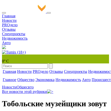
Главная
Новости
PROдело
Отзывы
Спецпроекты
Недвижимость
Авто
0° С
Главная
Новости
PROдело
Отзывы
Спецпроекты
Недвижимос
Главное
Общество
Экономика
Недвижимость
Авто
Происшест
Новости
Общесвто
Все новости этой рубрики
Тобольские музейщики зовут