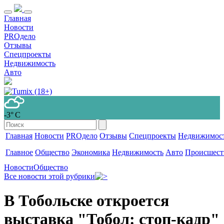
Главная
Новости
PROдело
Отзывы
Спецпроекты
Недвижимость
Авто
-3° С
Главная
Новости
PROдело
Отзывы
Спецпроекты
Недвижимос
Главное
Общество
Экономика
Недвижимость
Авто
Происшест
Новости
Общество
Все новости этой рубрики
В Тобольске откроется
выставка "Тобол: стоп-кадр"