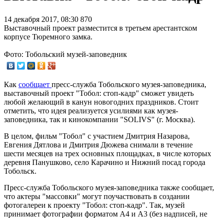
14 декабря 2017, 08:30
870
Выставочный проект разместится в третьем арестантском
корпусе Тюремного замка.
Фото: Тобольский музей-заповедник
Как
сообщает
пресс-служба Тобольского музея-заповедника,
выставочный проект "Тобол: стоп-кадр" сможет увидеть
любой желающий в канун новогодних праздников. Стоит
отметить, что идея реализуется усилиями как музея-
заповедника, так и кинокомпании "SOLIVS" (г. Москва).
В целом, фильм "Тобол" с участием Дмитрия Назарова,
Евгения Дятлова и Дмитрия Дюжева снимали в течение
шести месяцев на трех основных площадках, в числе которых
деревня Панушково, село Карачино и Нижний посад города
Тобольск.
Пресс-служба Тобольского музея-заповедника также сообщает,
что актеры "массовки" могут поучаствовать в создании
фотогалереи к проекту "Тобол: стоп-кадр". Так, музей
принимает фотографии форматом А4 и А3 (без надписей, не