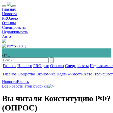
Главная
Новости
PROдело
Отзывы
Спецпроекты
Недвижимость
Авто
-1° С
Главная
Новости
PROдело
Отзывы
Спецпроекты
Недвижимос
Главное
Общество
Экономика
Недвижимость
Авто
Происшест
Новости
Власть
Все новости этой рубрики
Вы читали Конституцию РФ?
(ОПРОС)