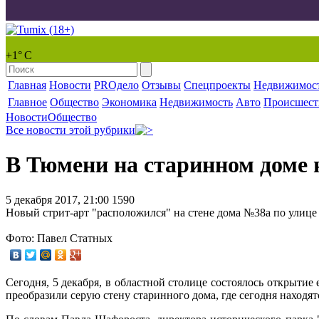
+1° С
Главная
Новости
PROдело
Отзывы
Спецпроекты
Недвижимос
Главное
Общество
Экономика
Недвижимость
Авто
Происшест
Новости
Общество
Все новости этой рубрики
В Тюмени на старинном доме
5 декабря 2017, 21:00
1590
Новый стрит-арт "расположился" на стене дома №38а по улице
Фото: Павел Статных
Сегодня, 5 декабря, в областной столице состоялось открытие
преобразили серую стену старинного дома, где сегодня находя