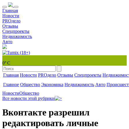
Главная
Новости
PROдело
Отзывы
Спецпроекты
Недвижимость
Авто
0° С
Главная
Новости
PROдело
Отзывы
Спецпроекты
Недвижимос
Главное
Общество
Экономика
Недвижимость
Авто
Происшест
Новости
Общество
Все новости этой рубрики
Вконтакте разрешил
редактировать личные