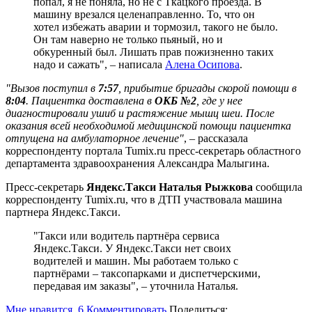
попал, я не поняла, но не с Ткацкого проезда. В
машину врезался целенаправленно. То, что он
хотел избежать аварии и тормозил, такого не было.
Он там наверно не только пьяный, но и
обкуренный был. Лишать прав пожизненно таких
надо и сажать", – написала
Алена Осипова
.
"Вызов поступил в
7:57
, прибытие бригады скорой помощи в
8:04
. Пациентка доставлена в
ОКБ №2
, где у нее
диагностировали ушиб и растяжение мышц шеи. После
оказания всей необходимой медицинской помощи пациентка
отпущена на амбулаторное лечение"
, – рассказала
корреспонденту портала Tumix.ru пресс-секретарь областного
департамента здравоохранения Александра Малыгина.
Пресс-секретарь
Яндекс.Такси Наталья Рыжкова
сообщила
корреспонденту Tumix.ru, что в ДТП участвовала машина
партнера Яндекс.Такси.
"Такси или водитель партнёра сервиса
Яндекс.Такси. У Яндекс.Такси нет своих
водителей и машин. Мы работаем только с
партнёрами – таксопарками и диспетчерскими,
передавая им заказы", – уточнила Наталья.
Мне нравится
6
Комментировать
Поделиться: