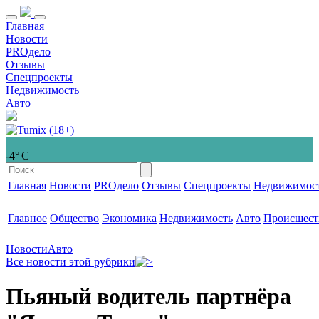
Главная
Новости
PROдело
Отзывы
Спецпроекты
Недвижимость
Авто
-4° С
Главная
Новости
PROдело
Отзывы
Спецпроекты
Недвижимос
Главное
Общество
Экономика
Недвижимость
Авто
Происшест
Новости
Авто
Все новости этой рубрики
Пьяный водитель партнёра