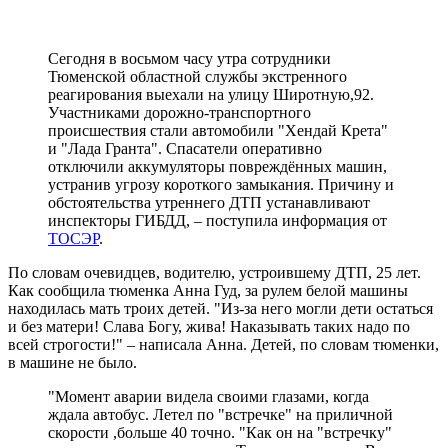
Сегодня в восьмом часу утра сотрудники
Тюменской областной службы экстренного
реагирования выехали на улицу Широтную,92.
Участниками дорожно-транспортного
происшествия стали автомобили "Хендай Крета"
и "Лада Гранта". Спасатели оперативно
отключили аккумуляторы повреждённых машин,
устранив угрозу короткого замыкания. Причину и
обстоятельства утреннего ДТП устанавливают
инспекторы ГИБДД, – поступила информация от
ТОСЭР
.
По словам очевидцев, водителю, устроившему ДТП, 25 лет.
Как сообщила тюменка Анна Гуд, за рулем белой машины
находилась мать троих детей. "Из-за него могли дети остаться
и без матери! Слава Богу, жива! Наказывать таких надо по
всей строгости!" – написала Анна. Детей, по словам тюменки,
в машине не было.
"Момент аварии видела своими глазами, когда
ждала автобус. Летел по "встречке" на приличной
скорости ,больше 40 точно. "Как он на "встречку"