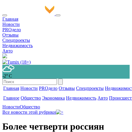
Главная
Новости
PROдело
Отзывы
Спецпроекты
Недвижимость
Авто
-2° С
Главная
Новости
PROдело
Отзывы
Спецпроекты
Недвижимос
Главное
Общество
Экономика
Недвижимость
Авто
Происшест
Новости
Общество
Все новости этой рубрики
Более четверти россиян