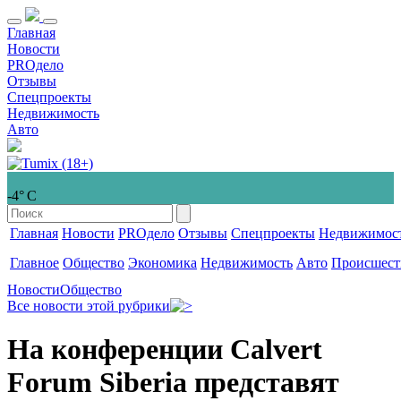
Главная
Новости
PROдело
Отзывы
Спецпроекты
Недвижимость
Авто
-4° С
Главная
Новости
PROдело
Отзывы
Спецпроекты
Недвижимос
Главное
Общество
Экономика
Недвижимость
Авто
Происшест
Новости
Общество
Все новости этой рубрики
На конференции Calvert
Forum Siberia представят