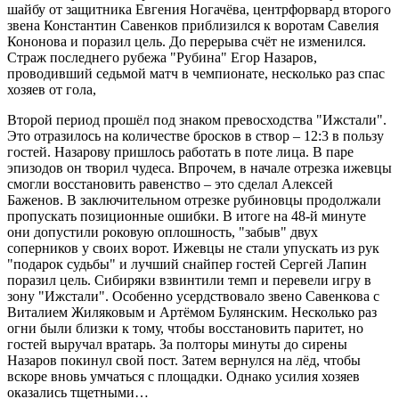
шайбу от защитника Евгения Ногачёва, центрфорвард второго
звена Константин Савенков приблизился к воротам Савелия
Кононова и поразил цель. До перерыва счёт не изменился.
Страж последнего рубежа "Рубина" Егор Назаров,
проводивший седьмой матч в чемпионате, несколько раз спас
хозяев от гола,
Второй период прошёл под знаком превосходства "Ижстали".
Это отразилось на количестве бросков в створ – 12:3 в пользу
гостей. Назарову пришлось работать в поте лица. В паре
эпизодов он творил чудеса. Впрочем, в начале отрезка ижевцы
смогли восстановить равенство – это сделал Алексей
Баженов. В заключительном отрезке рубиновцы продолжали
пропускать позиционные ошибки. В итоге на 48-й минуте
они допустили роковую оплошность, "забыв" двух
соперников у своих ворот. Ижевцы не стали упускать из рук
"подарок судьбы" и лучший снайпер гостей Сергей Лапин
поразил цель. Сибиряки взвинтили темп и перевели игру в
зону "Ижстали". Особенно усердствовало звено Савенкова с
Виталием Жиляковым и Артёмом Булянским. Несколько раз
огни были близки к тому, чтобы восстановить паритет, но
гостей выручал вратарь. За полторы минуты до сирены
Назаров покинул свой пост. Затем вернулся на лёд, чтобы
вскоре вновь умчаться с площадки. Однако усилия хозяев
оказались тщетными…