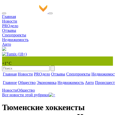
Главная
Новости
PROдело
Отзывы
Спецпроекты
Недвижимость
Авто
+1° С
Главная
Новости
PROдело
Отзывы
Спецпроекты
Недвижимос
Главное
Общество
Экономика
Недвижимость
Авто
Происшест
Новости
Общество
Все новости этой рубрики
Тюменские хоккеисты