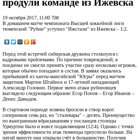
продули команде из Ижевска
19 октября 2017, 11:00
708
В домашнем матче чемпионата Высшей хоккейной лиги
тюменский "Рубин" уступил "Ижстали" из Ижевска – 1:2.
Перед этой встречей сибирская дружина столкнулся с
кадровыми проблемами. По причине повреждений, в
поединке не смогли принять участие сразу несколько игроков,
которые обычно попадают в состав. В заявке оказались
прибывший из ханты-мансийской "Югры" перед матчем
защитник Мартин Штайнох и 17-летний нападающий
Александр Головин. Первое звено атаки рубиновцев
выглядело следующим образом: Егор Попов – Егор Иванов –
Денис Давыдов.
В стартовом периоде хозяева бросили в створ ворот
соперников семь раз, но "сталевары" – десять. Преимущество
по выигранным вбрасываниям у посланцев столицы
Удмуртии было и вовсе подавляющим (12:4). Однако с точки
зрения эффективности атак тюменцы преуспели больше. На
пятой минуте они открыли счёт в большинстве. Получив