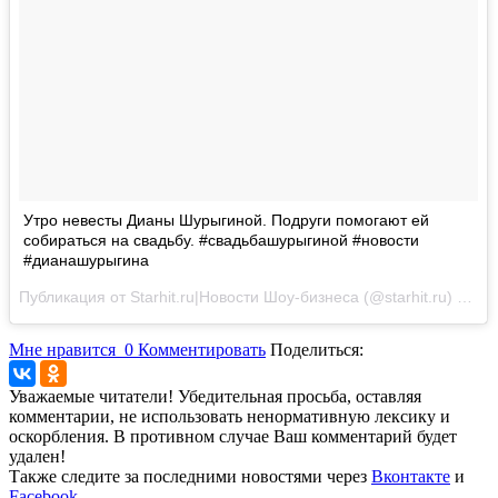
Утро невесты Дианы Шурыгиной. Подруги помогают ей
собираться на свадьбу. #свадьбашурыгиной #новости
#дианашурыгина
Публикация от Starhit.ru|Новости Шоу-бизнеса (@starhit.ru)
Окт 5
Мне нравится
0
Комментировать
Поделиться:
Уважаемые читатели! Убедительная просьба, оставляя
комментарии, не использовать ненормативную лексику и
оскорбления. В противном случае Ваш комментарий будет
удален!
Также следите за последними новостями через
Вконтакте
и
Facebook
.