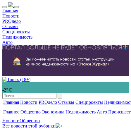
Главная
Новости
PROдело
Отзывы
Спецпроекты
Недвижимость
Авто
-2° С
Главная
Новости
PROдело
Отзывы
Спецпроекты
Недвижимос
Главное
Общество
Экономика
Недвижимость
Авто
Происшест
Новости
Общество
Все новости этой рубрики