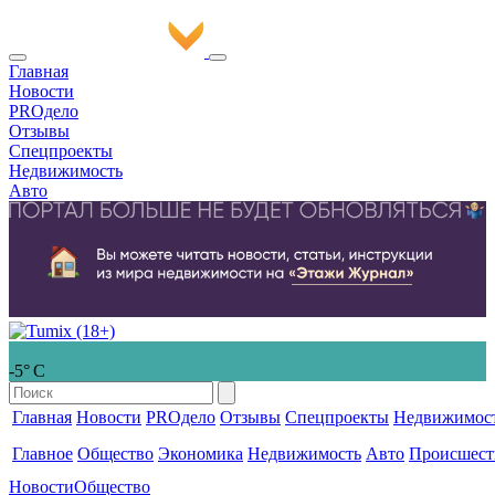
Главная
Новости
PROдело
Отзывы
Спецпроекты
Недвижимость
Авто
-5° С
Главная
Новости
PROдело
Отзывы
Спецпроекты
Недвижимос
Главное
Общество
Экономика
Недвижимость
Авто
Происшест
Новости
Общество