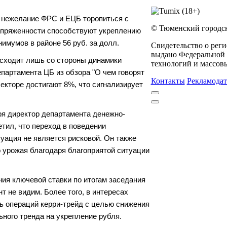
 нежелание ФРС и ЕЦБ торопиться с
© Тюменский городс
апряженности способствуют укреплению
имумов в районе 56 руб. за долл.
Свидетельство о рег
выдано Федеральной 
исходит лишь со стороны динамики
технологий и массовы
партамента ЦБ из обзора "О чем говорят
Контакты
Рекламодат
секторе достигают 8%, что сигнализирует
ря директор департамента денежно-
тил, что переход в поведении
уация не является рисковой. Он также
о урожая благодаря благоприятой ситуации
ия ключевой ставки по итогам заседания
т не видим. Более того, в интересах
ь операций керри-трейд с целью снижения
ного тренда на укрепление рубля.