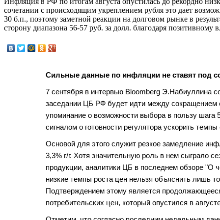
Инфляция в РФ по итогам августа опустилась до рекордно низк
сочетании с происходящим укреплением рубля это дает возможн
30 б.п., поэтому заметной реакции на долговом рынке в резул
сторону диапазона 56-57 руб. за долл. благодаря позитивному
Сильные данные по инфляции не ставят под с
7 сентября в интервью Bloomberg Э.Набиуллина с
заседании ЦБ РФ будет идти между сокращением ст
упоминание о возможности выбора в пользу шага 5
сигналом о готовности регулятора ускорить темпы
Основой для этого служит резкое замедление инфл
3,3% г/г. Хотя значительную роль в нем сыграло 
продукции, аналитики ЦБ в последнем обзоре "О ч
низкие темпы роста цен нельзя объяснить лишь т
Подтверждением этому является продолжающееся
потребительских цен, который опустился в августе 
Отметим, что согласно последним недельным данн