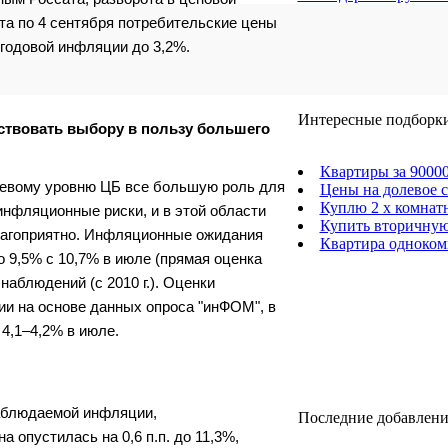
ста по 4 сентября потребительские цены
 годовой инфляции до 3,2%.
Интересные подборки
твовать выбору в пользу большего
Квартиры за 90000
левому уровню ЦБ все большую роль для
Цены на долевое с
Куплю 2 х комнат
инфляционные риски, и в этой области
Купить вторичную
лагоприятно. Инфляционные ожидания
Квартира одноком
о 9,5% с 10,7% в июле (прямая оценка
аблюдений (с 2010 г.). Оценки
и на основе данных опроса "инФОМ", в
4,1–4,2% в июле.
аблюдаемой инфляции,
Последние добавления
а опустилась на 0,6 п.п. до 11,3%,