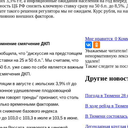
их 3,3% г/г, а инфляционные ожидания населения на год вперед
ость ЦБ РФ снизить ключевую ставку сразу на 50 б.п. до 8,5%. 
ьтате такого решения регулятора мы не ожидаем. Курс рубля, на 
 влиянию внешних факторов.
Мне нравится
0
Комм
омнение смягчение ДКП
Уважаемые читатели! 
ообщила, что "дискуссия на предстоящем
ненормативную лекси
авки на 25 и 50 б.п.". Мы считаем, что
удален!
Также следите за по
0 б.п. уже само по себе является важным
 смягчения ДКП.
Другие новос
яции в августе с июльских 3,9% г/г до
сезонное удешевление плодоовощной
Погода в Тюмени 28 ф
ем говорят тренды" признают, что столь
олько временными факторами.
В ходе рейда в Тюмен
 снижение базового индекса
В Тюмени состоялась 
до 103,0 с 103,3 в июле и 103,5 в июне.
Легендарная круглая
ым Россата, разворота в ценовой