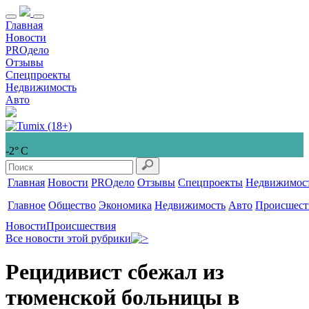
Главная
Новости
PROдело
Отзывы
Спецпроекты
Недвижимость
Авто
-2° С
Главная
Новости
PROдело
Отзывы
Спецпроекты
Недвижимос
Главное
Общество
Экономика
Недвижимость
Авто
Происшест
Новости
Происшествия
Все новости этой рубрики
Рецидивист сбежал из
тюменской больницы в