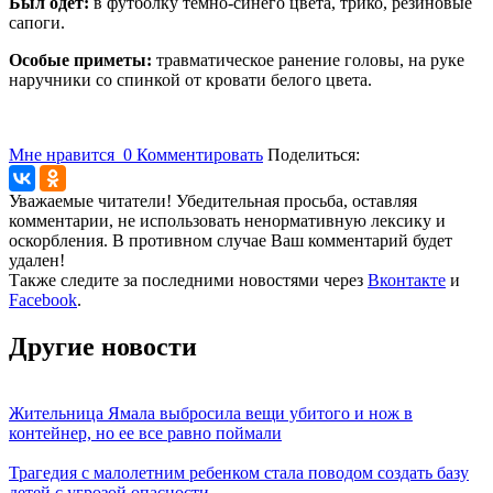
Был одет:
в футболку темно-синего цвета, трико, резиновые
сапоги.
Особые приметы:
травматическое ранение головы, на руке
наручники со спинкой от кровати белого цвета.
Мне нравится
0
Комментировать
Поделиться:
Уважаемые читатели! Убедительная просьба, оставляя
комментарии, не использовать ненормативную лексику и
оскорбления. В противном случае Ваш комментарий будет
удален!
Также следите за последними новостями через
Вконтакте
и
Facebook
.
Другие новости
Жительница Ямала выбросила вещи убитого и нож в
контейнер, но ее все равно поймали
Трагедия с малолетним ребенком стала поводом создать базу
детей с угрозой опасности