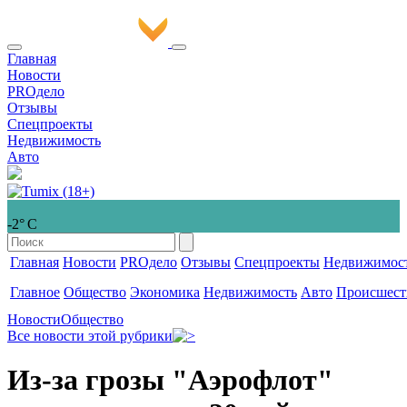
Главная
Новости
PROдело
Отзывы
Спецпроекты
Недвижимость
Авто
-2° С
Главная
Новости
PROдело
Отзывы
Спецпроекты
Недвижимос
Главное
Общество
Экономика
Недвижимость
Авто
Происшест
Новости
Общество
Все новости этой рубрики
Из-за грозы "Аэрофлот"