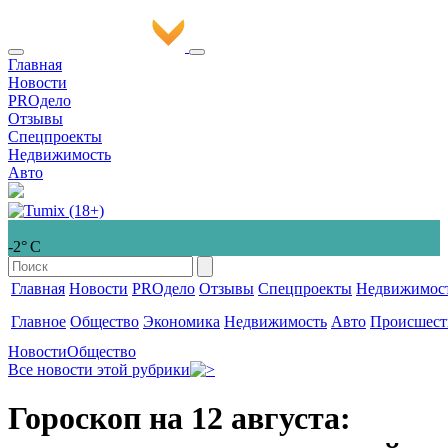
Главная
Новости
PROдело
Отзывы
Спецпроекты
Недвижимость
Авто
-2° С
Главная
Новости
PROдело
Отзывы
Спецпроекты
Недвижимос
Главное
Общество
Экономика
Недвижимость
Авто
Происшест
Новости
Общество
Все новости этой рубрики
Гороскоп на 12 августа: