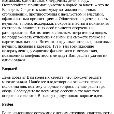
Возможно, один из самых неудачных дней в году.
Остерегайтесь принимать участие в борьбе за власть – это не
Ваш день. Сведите к минимуму возможность личных
столкновений, противостояния с начальством и властями,
официальными организациями. Общественная деятельность
неудачна, а поиск поддержки, покровительства и понимания
со стороны влиятельных особ принесет огорчения и
разочарования. Вас потянет к сильным, энергичным людям,
но поддерживать отношения с ними Вы сможете только на
паритетных началах. Возможны крупные потери, финансовые
неудачи, провалы в карьере. Тут и там возникающие
недоразумения, ухудшение физического самочувствия,
повышенная конфликтность не дадут Вам решить удачно ни
одной задачи.
Водолей
День добавит Вам волевых качеств, что поможет решить
многие задачи. Наиболее плодотворной окажется первая
половина дня, поэтому спорные вопросы лучше решить до
обеда. Соблюдайте во всем меру, особенно это касается
острого и соленого. В голову придут плодотворные идеи.
Рыбы
Ваше изысканное остроумие с легким оттенком язвительности