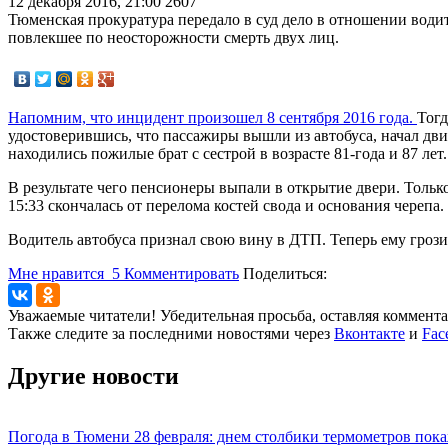
12 декабря 2016, 21:00
2607
Тюменская прокуратура передало в суд дело в отношении води
повлекшее по неосторожности смерть двух лиц.
Напомним, что инцидент произошел 8 сентября 2016 года.
Тогд
удостоверившись, что пассажиры вышли из автобуса, начал дви
находились пожилые брат с сестрой в возрасте 81-года и 87 лет.
В результате чего пенсионеры выпали в открытие двери. Тольк
15:33 скончалась от перелома костей свода и основания черепа
Водитель автобуса признал свою вину в ДТП. Теперь ему грози
Мне нравится
5
Комментировать
Поделиться:
Уважаемые читатели! Убедительная просьба, оставляя коммент
Также следите за последними новостями через
Вконтакте
и
Fac
Другие новости
Погода в Тюмени 28 февраля: днем столбики термометров пока