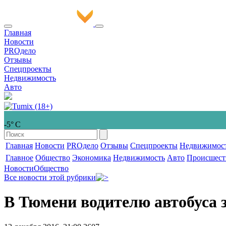
Главная
Новости
PROдело
Отзывы
Спецпроекты
Недвижимость
Авто
-5° С
Главная
Новости
PROдело
Отзывы
Спецпроекты
Недвижимос
Главное
Общество
Экономика
Недвижимость
Авто
Происшест
Новости
Общество
Все новости этой рубрики
В Тюмени водителю автобуса з