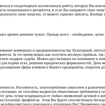
ваться в плодотворную коллективную работу, которую Вы возгл
сть непризнанного авторитета, и если Вы направите свою энерг
реализуете свою энергию, то можете серьезно заболеть. Вообще 
их времен решение чужих. Прежде всего – необходимое, затем у
вование коммерции и предпринимательству. Культурный, интелл
 деятеля. За это время можно как получить весомую прибыль, та
лучить подарок судьбы. Можно рассчитывать на понимание и по
 для подачи иска, решения юридических формальностей. День мо
, расширения сферы влияния и Вашего предприятия, открытия до
енности. Рассеянность, злоупотребление алкоголем и развлечен
 ситуацию, не способны выдвигать объективные требования к по
тот день лучше воздержаться от любых проявлений деловой и ко
ыступлений, брифингов. Этим Вы будете способствовать беспоря
и недобросовестного поведения в отношении Вас! Чрезмерное с