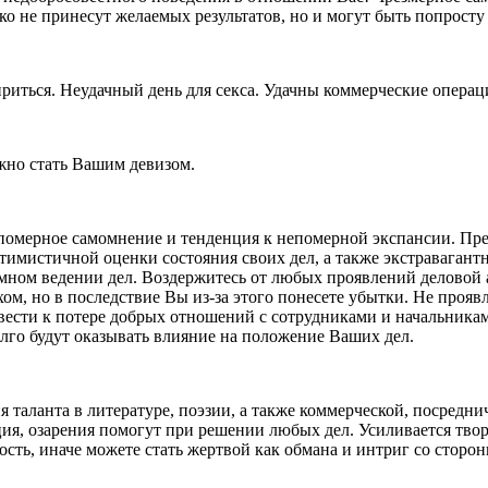
ько не принесут желаемых результатов, но и могут быть попрост
риться. Неудачный день для секса. Удачны коммерческие операц
лжно стать Вашим девизом.
померное самомнение и тенденция к непомерной экспансии. Пре
тимистичной оценки состояния своих дел, а также экстравагант
зумном ведении дел. Воздержитесь от любых проявлений деловой
м, но в последствие Вы из-за этого понесете убытки. Не проявл
вести к потере добрых отношений с сотрудниками и начальникам
лго будут оказывать влияние на положение Ваших дел.
 таланта в литературе, поэзии, а также коммерческой, посредни
я, озарения помогут при решении любых дел. Усиливается твор
ть, иначе можете стать жертвой как обмана и интриг со сторон