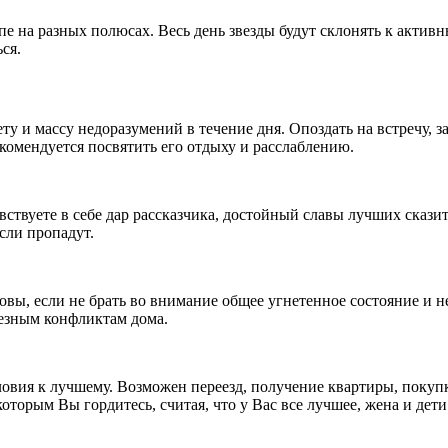
пе на разных полюсах. Весь день звезды будут склонять к актив
ся.
 и массу недоразумений в течение дня. Опоздать на встречу, заб
комендуется посвятить его отдыху и расслаблению.
твуете в себе дар рассказчика, достойный славы лучших сказит
если пропадут.
вы, если не брать во внимание общее угнетенное состояние и не
ьезным конфликтам дома.
овия к лучшему. Возможен переезд, получение квартиры, покупк
 которым Вы гордитесь, считая, что у Вас все лучшее, жена и д