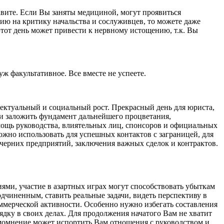
авите. Если Вы заняты медициной, могут проявиться
ию на критику начальства и сослуживцев, то можете даже
этот день может привести к нервному истощению, т.к. Вы
ж факультативное. Все вместе не успеете.
ектуальный и социальный рост. Прекрасный день для юриста,
к и заложить фундамент дальнейшего процветания,
мощь руководства, влиятельных лиц, спонсоров и официальных
жно использовать для успешных контактов с заграницей, для
черних предприятий, заключения важных сделок и контрактов.
иями, участие в азартных играх могут способствовать убыткам
дчиненным, ставить реальные задачи, видеть перспективу в
ммерческой активности. Особенно нужно избегать составления
дку в своих делах. Для продолжения начатого Вам не хватит
амомнение может испортить Вам отношения с руководством и