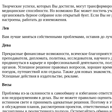
Творческие успехи, которых Вы достигли, могут трансформиро
медицинские способности. Но возможно Вас может постичь уча
организовать бурное собрание или открытый бунт. Если Вы не 
настроены, работать до изнеможения.
Лев
Вам лучше заняться собственными проблемами, оставив до лучш
Дева
Прекрасные финансовые возможности, всяческое благоприятст
преподавателя, дипломата, политика, исследователя, научного
продвинуться в карьере и профессиональной деятельности, по
органов. Успешное решение правовых вопросов, хорошее время
поездок, путешествий или отдыха. Также для новых знакомств
Успешные действия в издательстве, рекламе.
Весы
Проблемы из-за склонности к самообману и избеганию ответств
или недоразумениям в делах. Вы не можете правильно оценить
истинном свете и принимать адекватные решения. Поэтому в э
и обсуждения планов, рассмотрения проектов, ответственных в
дисциплины и реалистичного подхода. Остерегайтесь обмана 