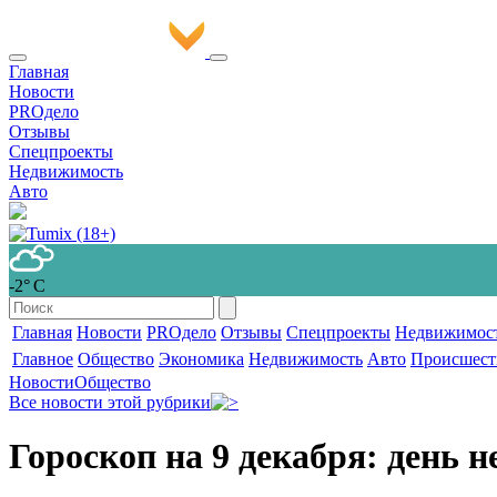
Главная
Новости
PROдело
Отзывы
Спецпроекты
Недвижимость
Авто
-2° С
Главная
Новости
PROдело
Отзывы
Спецпроекты
Недвижимос
Главное
Общество
Экономика
Недвижимость
Авто
Происшест
Новости
Общество
Все новости этой рубрики
Гороскоп на 9 декабря: день 