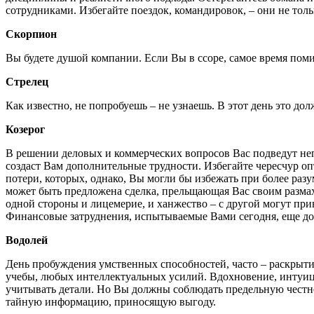
сотрудниками. Избегайте поездок, командировок, – они не тол
Скорпион
Вы будете душой компании. Если Вы в ссоре, самое время поми
Стрелец
Как известно, не попробуешь – не узнаешь. В этот день это до
Козерог
В решении деловых и коммерческих вопросов Вас подведут не
создаст Вам дополнительные трудности. Избегайте чересчур оп
потери, которых, однако, Вы могли бы избежать при более ра
может быть предложена сделка, прельщающая Вас своим размахо
одной стороны и лицемерие, и ханжество – с другой могут при
Финансовые затруднения, испытываемые Вами сегодня, еще до
Водолей
День пробуждения умственных способностей, часто – раскрытия
учебы, любых интеллектуальных усилий. Вдохновение, интуици
учитывать детали. Но Вы должны соблюдать предельную честнос
тайную информацию, приносящую выгоду.