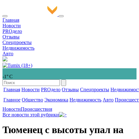
Главная
Новости
PROдело
Отзывы
Спецпроекты
Недвижимость
Авто
-1° С
Главная
Новости
PROдело
Отзывы
Спецпроекты
Недвижимос
Главное
Общество
Экономика
Недвижимость
Авто
Происшест
Новости
Происшествия
Все новости этой рубрики
Тюменец с высоты упал на