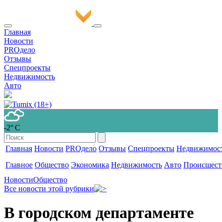
Главная
Новости
PROдело
Отзывы
Спецпроекты
Недвижимость
Авто
-2° С
Главная
Новости
PROдело
Отзывы
Спецпроекты
Недвижимос
Главное
Общество
Экономика
Недвижимость
Авто
Происшест
Новости
Общество
Все новости этой рубрики
В городском департаменте