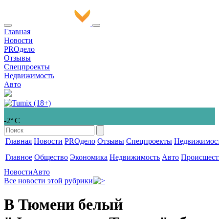
Главная
Новости
PROдело
Отзывы
Спецпроекты
Недвижимость
Авто
-2° С
Главная
Новости
PROдело
Отзывы
Спецпроекты
Недвижимос
Главное
Общество
Экономика
Недвижимость
Авто
Происшест
Новости
Авто
Все новости этой рубрики
В Тюмени белый