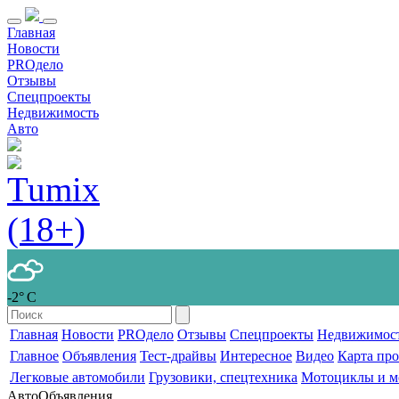
Главная
Новости
PROдело
Отзывы
Спецпроекты
Недвижимость
Авто
-2° С
Главная
Новости
PROдело
Отзывы
Спецпроекты
Недвижимос
Главное
Объявления
Тест-драйвы
Интересное
Видео
Карта пр
Легковые автомобили
Грузовики, спецтехника
Мотоциклы и м
Авто
Объявления