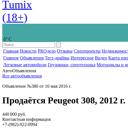
-5° С
Главная
Новости
PROдело
Отзывы
Спецпроекты
Недвижимос
Главное
Объявления
Тест-драйвы
Интересное
Видео
Карта пр
Легковые автомобили
Грузовики, спецтехника
Мотоциклы и м
Авто
Объявления
Все автообъявления
Объявление №386 от 16 мая 2016 г.
Продаётся Peugeot 308, 2012 г. 
440 000 руб.
Контактная информация
+7-(982)-922-0994