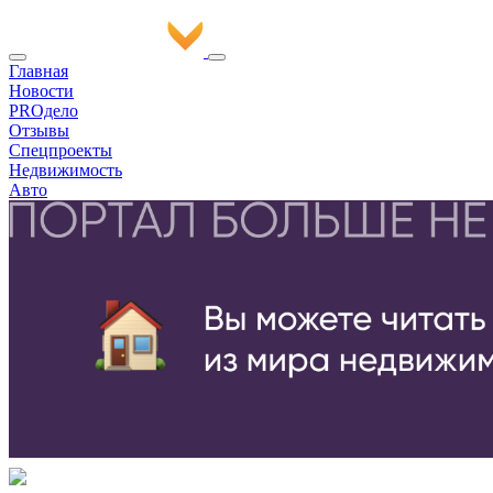
Главная
Новости
PROдело
Отзывы
Спецпроекты
Недвижимость
Авто